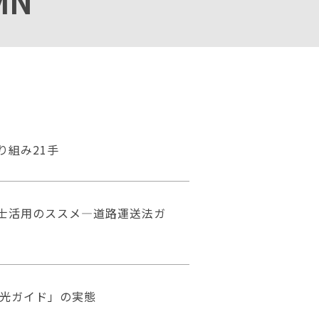
MN
り組み21手
士活用のススメ―道路運送法ガ
光ガイド」の実態