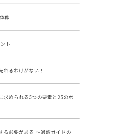
全体像
イント
で売れるわけがない！
求められる5つの要素と25のポ
する必要がある ～通訳ガイドの