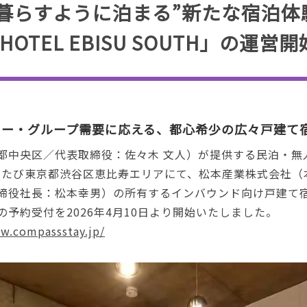
暮らすように泊まる”新たな宿泊体験。
 HOTEL EBISU SOUTH」の運営
リー・グループ需要に応える、都心希少の広々戸建て
都中央区／代表取締役：佐々木 文人）が提供する民泊・無
は、このたび東京都渋谷区恵比寿エリアにて、松本産業株式会社
役社長：松本幸男）の所有するインバウンド向け戸建て宿泊施
客室の予約受付を2026年4月10日より開始いたしました。
w.compassstay.jp/