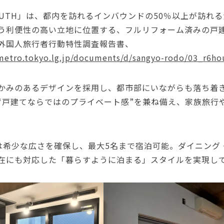
ISU SOUTH」は、都内を訪れるインバウンドの50％以上が訪
う利便性の高い立地に位置する、フルリフォーム済みの戸
外国人旅行者行動特性調査報告書、
metro.tokyo.lg.jp/documents/d/sangyo-rodo/03_r6h
かみのあるデザインを採用し、都市部にいながらも落ち着
“戸建てならではのプライベート感”を兼ね備え、家族旅行
では希少な広さを確保し、最大5名まで宿泊可能。ダイニン
在にも対応した「暮らすように泊まる」スタイルを実現し