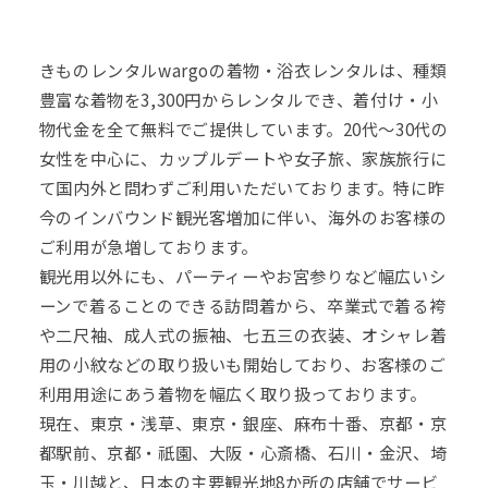
きものレンタルwargoの着物・浴衣レンタルは、種類
豊富な着物を3,300円からレンタルでき、着付け・小
物代金を全て無料でご提供しています。20代～30代の
女性を中心に、カップルデートや女子旅、家族旅行に
て国内外と問わずご利用いただいております。特に昨
今のインバウンド観光客増加に伴い、海外のお客様の
ご利用が急増しております。
観光用以外にも、パーティーやお宮参りなど幅広いシ
ーンで着ることのできる訪問着から、卒業式で着る袴
や二尺袖、成人式の振袖、七五三の衣装、オシャレ着
用の小紋などの取り扱いも開始しており、お客様のご
利用用途にあう着物を幅広く取り扱っております。
現在、東京・浅草、東京・銀座、麻布十番、京都・京
都駅前、京都・祇園、大阪・心斎橋、石川・金沢、埼
玉・川越と、日本の主要観光地8か所の店舗でサービ